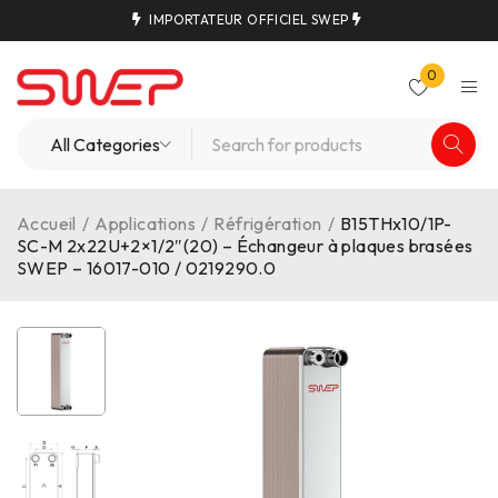
IMPORTATEUR OFFICIEL SWEP
0
Accueil
/
Applications
/
Réfrigération
/
B15THx10/1P-
SC-M 2x22U+2×1/2″(20) – Échangeur à plaques brasées
SWEP – 16017-010 / 0219290.0