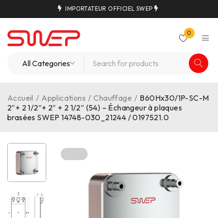
IMPORTATEUR OFFICIEL SWEP
0
Accueil
/
Applications
/
Chauffage
/
B60Hx30/1P-SC-M
2″+ 2 1/2″+ 2″ + 2 1/2″ (54) – Échangeur à plaques
brasées SWEP 14748-030_21244 / 0197521.0