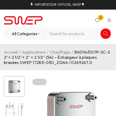
IMPORTATEUR OFFICIEL SWEP
0
Accueil
/
Applications
/
Chauffage
/
B60Hx30/1P-SC-S
2″+ 2 1/2″+ 2″ + 2 1/2″ (54) – Échangeur à plaques
brasées SWEP 17283-030_21244 / 0269267.0