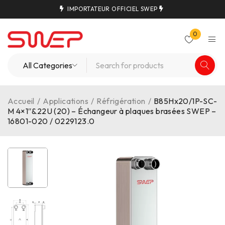
IMPORTATEUR OFFICIEL SWEP
0
Accueil
/
Applications
/
Réfrigération
/
B85Hx20/1P-SC-
M 4×1″&22U (20) – Échangeur à plaques brasées SWEP –
16801-020 / 0229123.0