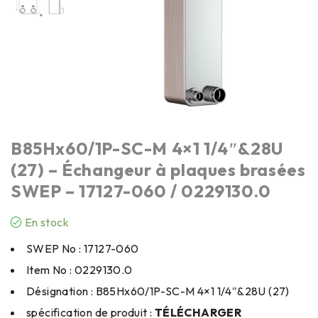
B85Hx60/1P-SC-M 4×1 1/4″&28U
(27) – Échangeur à plaques brasées
SWEP – 17127-060 / 0229130.0
En stock
SWEP No : 17127-060
Item No : 0229130.0
Désignation : B85Hx60/1P-SC-M 4×1 1/4″&28U (27)
spécification de produit :
TÉLÉCHARGER