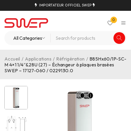
IMPORTATEUR OFFICIEL SWEP
0
Accueil
/
Applications
/
Réfrigération
/
B85Hx60/1P-SC-
M 4×1 1/4″&28U (27) – Échangeur à plaques brasées
SWEP – 17127-060 / 0229130.0