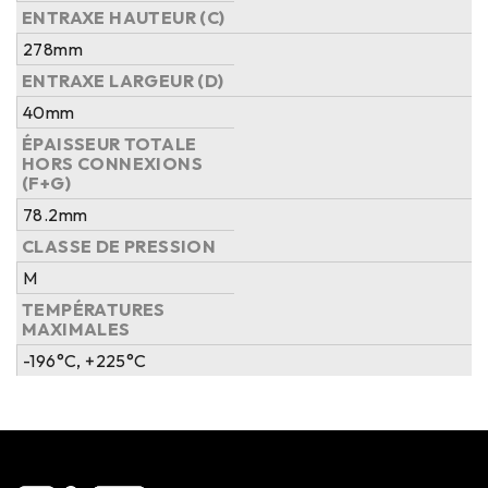
ENTRAXE HAUTEUR (C)
278mm
ENTRAXE LARGEUR (D)
40mm
ÉPAISSEUR TOTALE
HORS CONNEXIONS
(F+G)
78.2mm
CLASSE DE PRESSION
M
TEMPÉRATURES
MAXIMALES
-196°C, +225°C