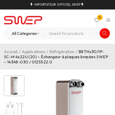
IMPORTATEUR OFFICIEL SWEP
0
Accueil
/
Applications
/
Réfrigération
/
B8THx30/1P-
SC-M 4x22U (20) – Échangeur à plaques brasées SWEP
– 14348-030 / 0125522.0