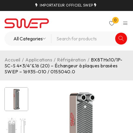
IMPORTATEUR OFFICIEL SWEP
0
Accueil
/
Applications
/
Réfrigération
/
BX8THx10/1P-
SC-S 4×3/4″&16 (20) – Échangeur à plaques brasées
SWEP – 16935-010 / 0155040.0