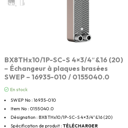
BX8THx10/1P-SC-S 4×3/4″&16 (20)
– Échangeur à plaques brasées
SWEP – 16935-010 / 0155040.0
En stock
SWEP No : 16935-010
Item No : 0155040.0
Désignation : BX8THx10/1P-SC-S 4×3/4″&16 (20)
Spécification de produit :
TÉLÉCHARGER