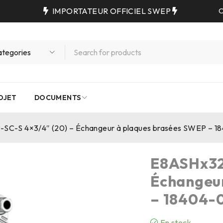
IMPORTATEUR OFFICIEL SWEP
C
OJET
DOCUMENTS
SC-S 4×3/4″ (20) – Échangeur à plaques brasées SWEP – 1
E8ASHx32
Échangeu
– 18404-0
En stock