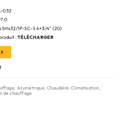
4-032
97.0
8ASHx32/1P-SC-S 4×3/4″ (20)
produit :
TÉLÉCHARGER
IX
uffage
,
Asymétrique
,
Chaudière
,
Climatisation
,
on de chauffage