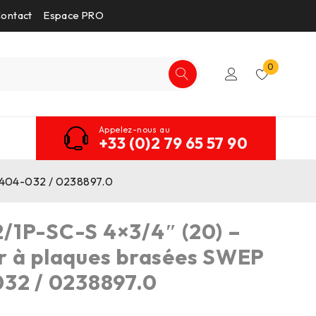
ontact
Espace PRO
0
Appelez-nous au
+33 (0)2 79 65 57 90
8404-032 / 0238897.0
/1P-SC-S 4×3/4″ (20) –
r à plaques brasées SWEP
32 / 0238897.0