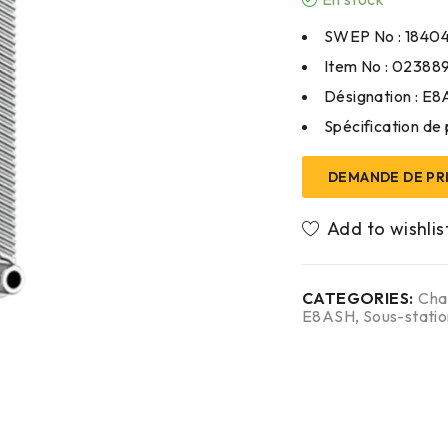
SWEP No : 1840
Item No : 02388
Désignation : E
Spécification de 
DEMANDE DE PR
CATEGORIES:
Cha
E8ASH
,
Sous-stati