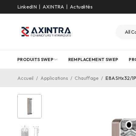
LinkedIN
|
AXINTRA
|
Actualités
PRODUITS SWEP
REMPLACEMENT SWEP
PR
Accueil
/
Applications
/
Chauffage
/
E8ASHx32/1P-