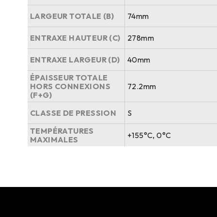
LARGEUR TOTALE (B)
74mm
ENTRAXE HAUTEUR (C)
278mm
ENTRAXE LARGEUR (D)
40mm
ÉPAISSEUR TOTALE
HORS CONNEXIONS
72.2mm
(F+G)
CLASSE DE PRESSION
S
TEMPÉRATURES
+155°C, 0°C
MAXIMALES