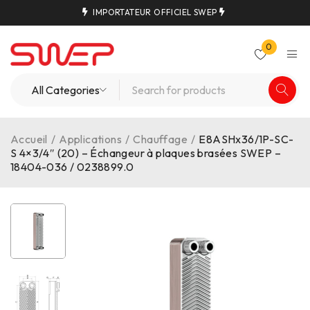
IMPORTATEUR OFFICIEL SWEP
0
Accueil
/
Applications
/
Chauffage
/
E8ASHx36/1P-SC-
S 4×3/4″ (20) – Échangeur à plaques brasées SWEP –
18404-036 / 0238899.0