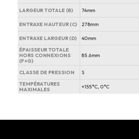
LARGEUR TOTALE (B)
74mm
ENTRAXE HAUTEUR (C)
278mm
ENTRAXE LARGEUR (D)
40mm
ÉPAISSEUR TOTALE
HORS CONNEXIONS
85.6mm
(F+G)
CLASSE DE PRESSION
S
TEMPÉRATURES
+155°C, 0°C
MAXIMALES