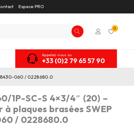
ontact
Espace PRO
0
Appelez-nous au
+33 (0)2 79 65 57 90
 18430-060 / 0228680.0
0/1P-SC-S 4×3/4″ (20) –
r à plaques brasées SWEP
060 / 0228680.0