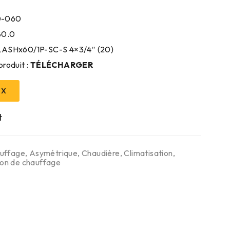
0-060
80.0
8LASHx60/1P-SC-S 4×3/4″ (20)
produit :
TÉLÉCHARGER
IX
uffage
,
Asymétrique
,
Chaudière
,
Climatisation
,
ion de chauffage