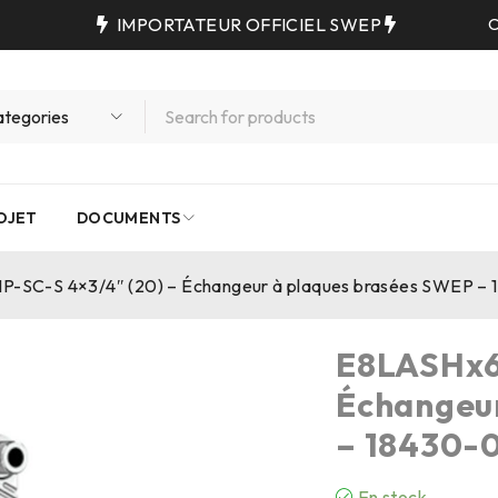
IMPORTATEUR OFFICIEL SWEP
C
OJET
DOCUMENTS
-SC-S 4×3/4″ (20) – Échangeur à plaques brasées SWEP –
E8LASHx6
Échangeu
– 18430-
En stock