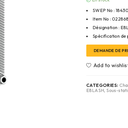
SWEP No : 1843
Item No : 02286
Désignation : E
Spécification de 
DEMANDE DE PR
CATEGORIES:
Cha
E8LASH
,
Sous-stat