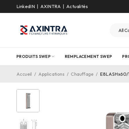
LinkedIN
|
AXINTRA
|
Actualités
PRODUITS SWEP
REMPLACEMENT SWEP
PR
Accueil
/
Applications
/
Chauffage
/
E8LASHx60/1P