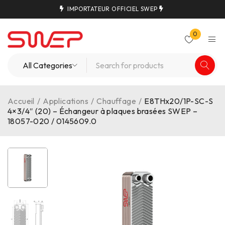
IMPORTATEUR OFFICIEL SWEP
0
Accueil
/
Applications
/
Chauffage
/
E8THx20/1P-SC-S
4×3/4″ (20) – Échangeur à plaques brasées SWEP –
18057-020 / 0145609.0