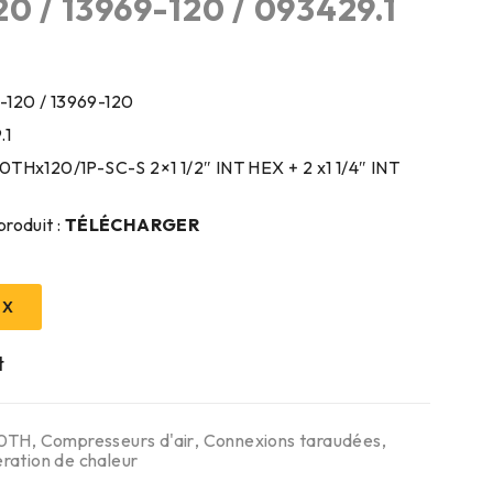
20 / 13969-120 / 093429.1
-120 / 13969-120
.1
20THx120/1P-SC-S 2×1 1/2″ INT HEX + 2 x1 1/4″ INT
produit :
TÉLÉCHARGER
IX
0TH
,
Compresseurs d'air
,
Connexions taraudées
,
ration de chaleur