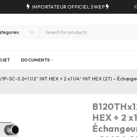
IMPORTATEUR OFFICIEL SWEP
C
OJET
DOCUMENTS
P-SC-S 2×1 1/2″ INT HEX + 2 x1 1/4″ INT HEX (27) – Échange
B120THx12
HEX + 2 x1
Échangeu