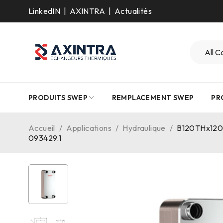
LinkedIN
|
AXINTRA
|
Actualités
PRODUITS SWEP
REMPLACEMENT SWEP
PR
Accueil
/
Applications
/
Hydraulique
/
B120THx120/1
093429.1