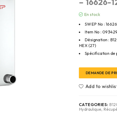
– 16626-1
En stock
SWEP No : 16626
Item No : 093429
Désignation : B1
HEX (27)
Spécification de 
DEMANDE DE PR
CATEGORIES:
B12
Hydraulique
,
Récupé