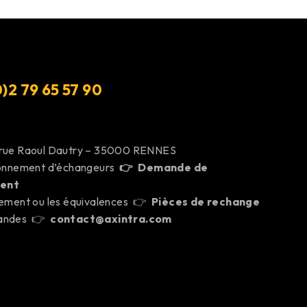
)2 79 65 57 9
0
 rue Raoul Dautry – 35000 RENNES
ionnement d’échangeurs
👉
Demande de
ent
cement ou les équivalences 👉
Pièces de rechange
mandes 👉
contact@axintra.com