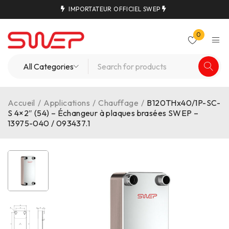
IMPORTATEUR OFFICIEL SWEP
0
Accueil
/
Applications
/
Chauffage
/
B120THx40/1P-SC-
S 4×2″ (54) – Échangeur à plaques brasées SWEP –
13975-040 / 093437.1