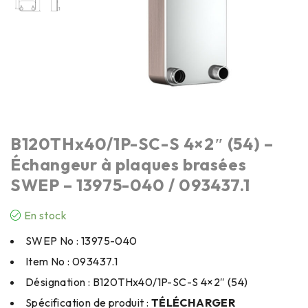
B120THx40/1P-SC-S 4×2″ (54) –
Échangeur à plaques brasées
SWEP – 13975-040 / 093437.1
En stock
SWEP No : 13975-040
Item No : 093437.1
Désignation : B120THx40/1P-SC-S 4×2″ (54)
Spécification de produit :
TÉLÉCHARGER