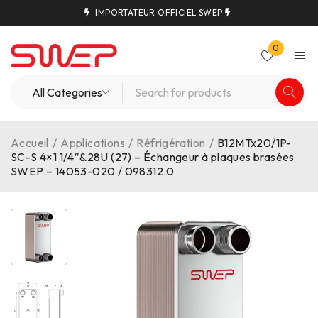
IMPORTATEUR OFFICIEL SWEP
0
Accueil
/
Applications
/
Réfrigération
/
B12MTx20/1P-
SC-S 4×1 1/4″&28U (27) – Échangeur à plaques brasées
SWEP – 14053-020 / 098312.0