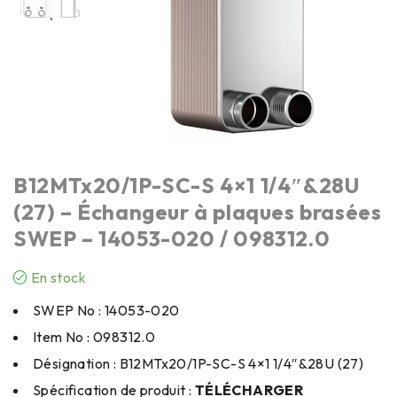
B12MTx20/1P-SC-S 4×1 1/4″&28U
(27) – Échangeur à plaques brasées
SWEP – 14053-020 / 098312.0
En stock
SWEP No : 14053-020
Item No : 098312.0
Désignation : B12MTx20/1P-SC-S 4×1 1/4″&28U (27)
Spécification de produit :
TÉLÉCHARGER