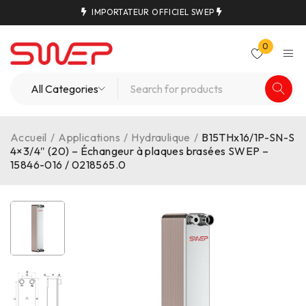
IMPORTATEUR OFFICIEL SWEP
0
Accueil
/
Applications
/
Hydraulique
/
B15THx16/1P-SN-S
4×3/4″ (20) – Échangeur à plaques brasées SWEP –
15846-016 / 0218565.0