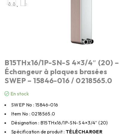
B15THx16/1P-SN-S 4×3/4″ (20) –
Échangeur à plaques brasées
SWEP – 15846-016 / 0218565.0
En stock
SWEP No : 15846-016
Item No : 0218565.0
Désignation : B15THx16/1P-SN-S 4×3/4″ (20)
Spécification de produit :
TÉLÉCHARGER