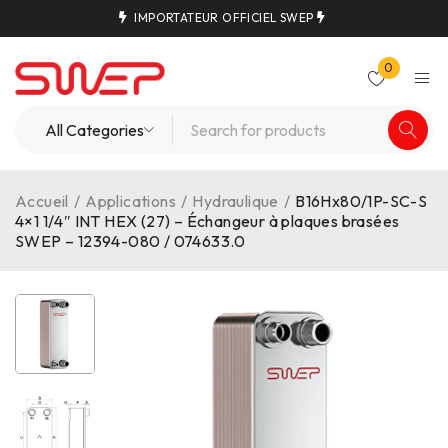
IMPORTATEUR OFFICIEL SWEP
0
Accueil
/
Applications
/
Hydraulique
/
B16Hx80/1P-SC-S
4×1 1/4″ INT HEX (27) – Échangeur à plaques brasées
SWEP – 12394-080 / 074633.0