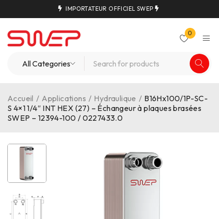
IMPORTATEUR OFFICIEL SWEP
0
Accueil
/
Applications
/
Hydraulique
/
B16Hx100/1P-SC-
S 4×1 1/4″ INT HEX (27) – Échangeur à plaques brasées
SWEP – 12394-100 / 0227433.0