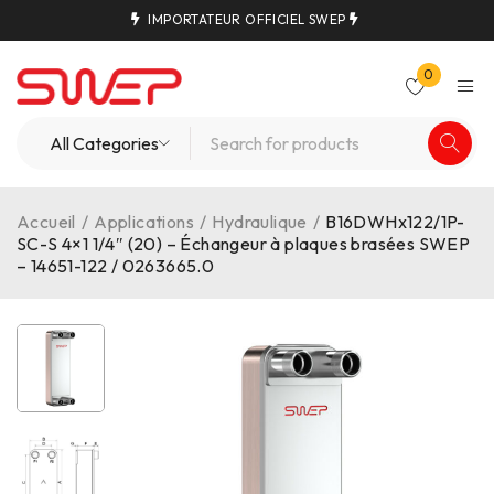
IMPORTATEUR OFFICIEL SWEP
0
Accueil
/
Applications
/
Hydraulique
/
B16DWHx122/1P-
SC-S 4×1 1/4″ (20) – Échangeur à plaques brasées SWEP
– 14651-122 / 0263665.0