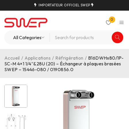
IMPORTATEUR OFFICIEL SWEP
0
Accueil
/
Applications
/
Réfrigération
/
B16DWHx80/1P-
SC-M 4×1 1/4″&28U (20) – Échangeur à plaques brasées
SWEP – 15446-080 / 0190856.0