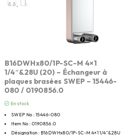
B16DWHx80/1P-SC-M 4×1
1/4″&28U (20) – Échangeur à
plaques brasées SWEP – 15446-
080 / 0190856.0
En stock
SWEP No : 15446-080
Item No : 0190856.0
Désignation : B16DWHx80/1P-SC-M 4×1 1/4″&28U