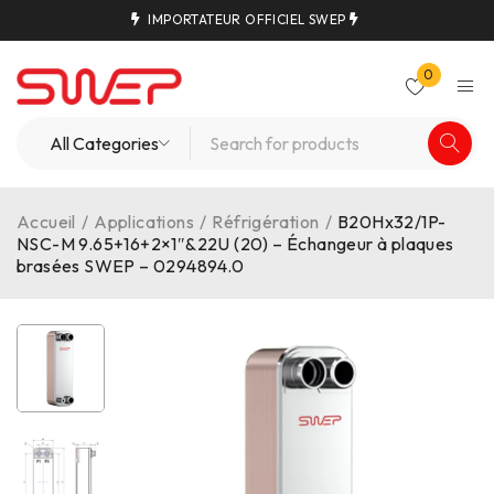
IMPORTATEUR OFFICIEL SWEP
0
Accueil
/
Applications
/
Réfrigération
/
B20Hx32/1P-
NSC-M 9.65+16+2×1″&22U (20) – Échangeur à plaques
brasées SWEP – 0294894.0