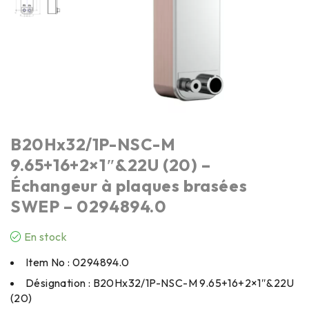
B20Hx32/1P-NSC-M
9.65+16+2×1″&22U (20) –
Échangeur à plaques brasées
SWEP – 0294894.0
En stock
Item No : 0294894.0
Désignation : B20Hx32/1P-NSC-M 9.65+16+2×1″&22U
(20)