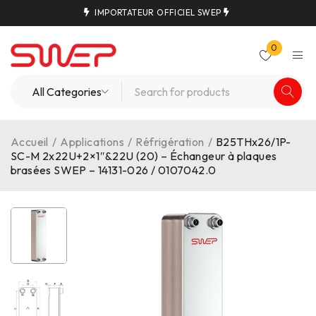
IMPORTATEUR OFFICIEL SWEP
0
Accueil
/
Applications
/
Réfrigération
/
B25THx26/1P-
SC-M 2x22U+2×1″&22U (20) – Échangeur à plaques
brasées SWEP – 14131-026 / 0107042.0