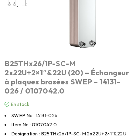
B25THx26/1P-SC-M
2x22U+2×1″&22U (20) – Échangeur
à plaques brasées SWEP – 14131-
026 / 0107042.0
En stock
SWEP No : 14131-026
Item No : 0107042.0
Désignation : B25THx26/1P-SC-M 2x22U+2×1″&22U