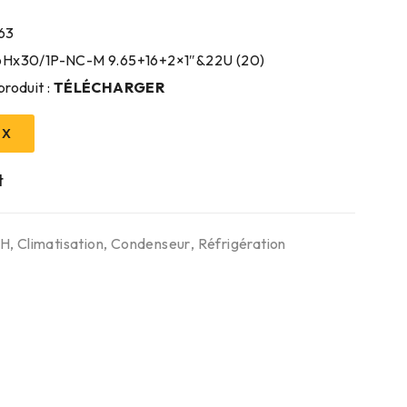
63
26Hx30/1P-NC-M 9.65+16+2×1″&22U (20)
produit :
TÉLÉCHARGER
IX
6H
,
Climatisation
,
Condenseur
,
Réfrigération