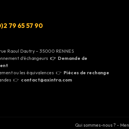
)2 79 65 57 9
0
 rue Raoul Dautry – 35000 RENNES
ionnement d’échangeurs
👉
Demande de
ent
cement ou les équivalences 👉
Pièces de rechange
mandes 👉
contact@axintra.com
Qui sommes-nous ?
-
Ment