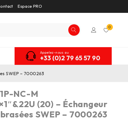
ontact
Espace PRO
0
Appelez-nous au
+33 (0)2 79 65 57 90
sées SWEP – 7000263
/1P-NC-M
×1″&22U (20) – Échangeur
s brasées SWEP – 7000263