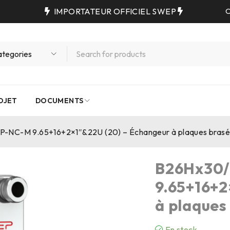
IMPORTATEUR OFFICIEL SWEP
C
OJET
DOCUMENTS
P-NC-M 9.65+16+2×1″&22U (20) – Échangeur à plaques bra
B26Hx30
9.65+16+2
à plaque
En stock