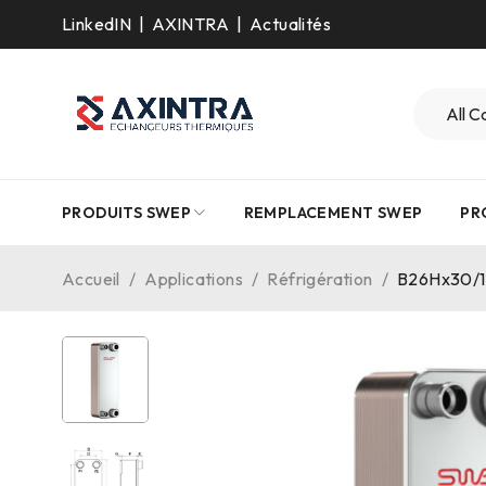
LinkedIN
|
AXINTRA
|
Actualités
PRODUITS SWEP
REMPLACEMENT SWEP
PR
Accueil
/
Applications
/
Réfrigération
/
B26Hx30/1