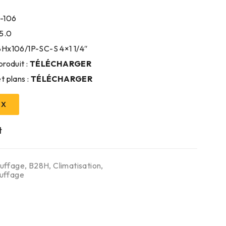
-106
55.0
8Hx106/1P-SC-S 4×1 1/4″
produit :
TÉLÉCHARGER
t plans :
TÉLÉCHARGER
IX
uffage
,
B28H
,
Climatisation
,
auffage