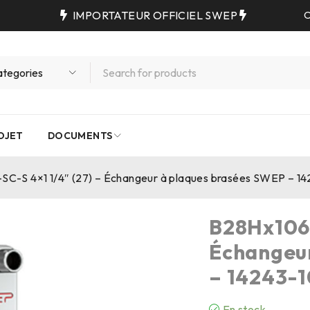
IMPORTATEUR OFFICIEL SWEP
C
OJET
DOCUMENTS
SC-S 4×1 1/4″ (27) – Échangeur à plaques brasées SWEP – 1
B28Hx106/
Échangeu
– 14243-1
En stock