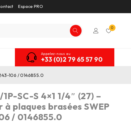
ontact
Espace PRO
0
Appelez-nous au
+33 (0)2 79 65 57 90
4243-106 / 0146855.0
1P-SC-S 4×1 1/4″ (27) –
r à plaques brasées SWEP
06 / 0146855.0