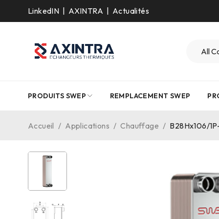
LinkedIN
|
AXINTRA
|
Actualités
PRODUITS SWEP
REMPLACEMENT SWEP
PR
Accueil
/
Applications
/
Chauffage
/
B28Hx106/1P-