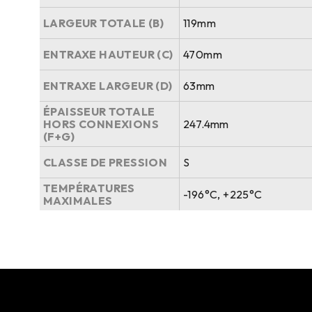
LARGEUR TOTALE (B)
119mm
ENTRAXE HAUTEUR (C)
470mm
ENTRAXE LARGEUR (D)
63mm
ÉPAISSEUR TOTALE
HORS CONNEXIONS
247.4mm
(F+G)
CLASSE DE PRESSION
S
TEMPÉRATURES
-196°C, +225°C
MAXIMALES