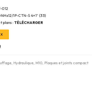
7-012
10NHx12/1P-CTN-S 4×1″ (33)
t plans :
TÉLÉCHARGER
IX
uffage
,
Hydraulique
,
M10
,
Plaques et joints compact