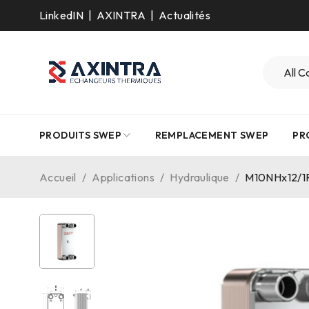
LinkedIN
|
AXINTRA
|
Actualités
PRODUITS SWEP
REMPLACEMENT SWEP
PR
Accueil
/
Applications
/
Hydraulique
/
M10NHx12/1P