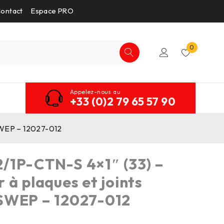
ontact
Espace PRO
0
Appelez-nous au
+33 (0)2 79 65 57 90
SWEP – 12027-012
/1P-CTN-S 4×1″ (33) –
 à plaques et joints
SWEP – 12027-012