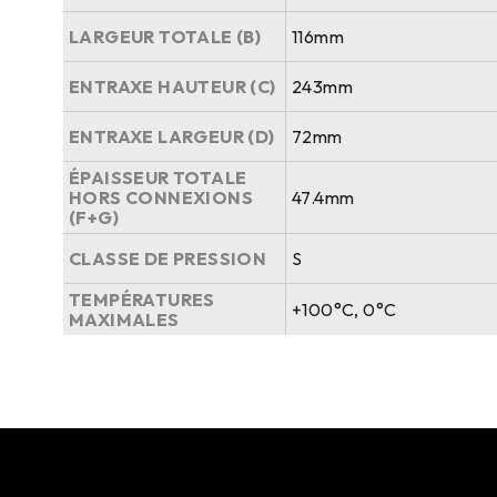
LARGEUR TOTALE (B)
116mm
ENTRAXE HAUTEUR (C)
243mm
ENTRAXE LARGEUR (D)
72mm
ÉPAISSEUR TOTALE
HORS CONNEXIONS
47.4mm
(F+G)
CLASSE DE PRESSION
S
TEMPÉRATURES
+100°C, 0°C
MAXIMALES