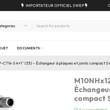
IMPORTATEUR OFFICIEL SWEP
C
OJET
DOCUMENTS
-CTN-S 4×1″ (33) – Échangeur à plaques et joints compact 
M10NHx12
Échangeur
compact 
Sur consultation