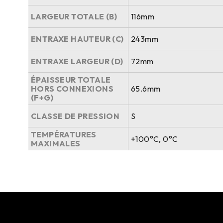
LARGEUR TOTALE (B)
116mm
ENTRAXE HAUTEUR (C)
243mm
ENTRAXE LARGEUR (D)
72mm
ÉPAISSEUR TOTALE
HORS CONNEXIONS
65.6mm
(F+G)
CLASSE DE PRESSION
S
TEMPÉRATURES
+100°C, 0°C
MAXIMALES