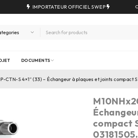
IMPORTATEUR OFFICIEL SWEP
C
OJET
DOCUMENTS
-CTN-S 4×1″ (33) – Échangeur à plaques et joints compact
M10NHx20
Échangeur
compact 
03181505