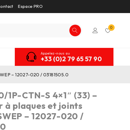
ontact
Espace PRO
0
Appelez-nous au
+33 (0)2 79 65 57 90
 SWEP – 12027-020 / 03181505.0
/1P-CTN-S 4×1″ (33) –
 à plaques et joints
SWEP – 12027-020 /
.0