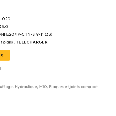
7-020
05.0
10NHx20/1P-CTN-S 4×1″ (33)
t plans :
TÉLÉCHARGER
IX
uffage
,
Hydraulique
,
M10
,
Plaques et joints compact