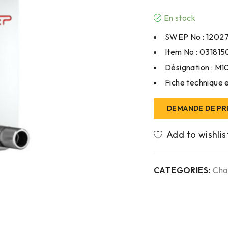
En stock
SWEP No : 1202
Item No : 031815
Désignation : M
Fiche technique e
DEMANDE DE PR
CATEGORIES:
Cha