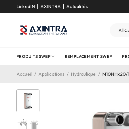
LinkedIN
|
AXINTRA
|
Actualités
PRODUITS SWEP
REMPLACEMENT SWEP
PR
Accueil
/
Applications
/
Hydraulique
/
M10NHx20/1P