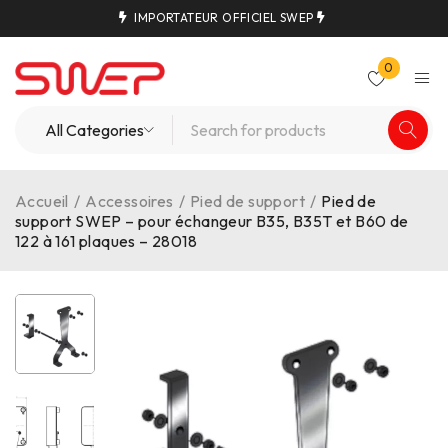
IMPORTATEUR OFFICIEL SWEP
0
Accueil
/
Accessoires
/
Pied de support
/
Pied de
support SWEP – pour échangeur B35, B35T et B60 de
122 à 161 plaques – 28018