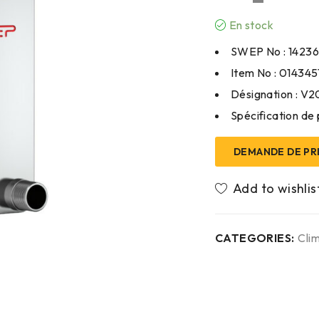
En stock
SWEP No : 14236
Item No : 0143451
Désignation : V
Spécification de 
DEMANDE DE PR
CATEGORIES:
Clim