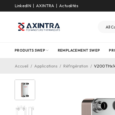
LinkedIN
|
AXINTRA
|
Actualités
PRODUITS SWEP
REMPLACEMENT SWEP
PR
Accueil
/
Applications
/
Réfrigération
/
V200THx140