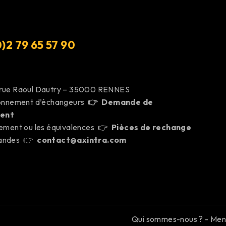
)2 79 65 57 9
0
 rue Raoul Dautry – 35000 RENNES
ionnement d’échangeurs
👉
Demande de
ent
cement ou les équivalences 👉
Pièces de rechange
mandes 👉
contact@axintra.com
Qui sommes-nous ?
-
Ment