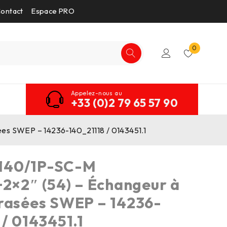
ontact
Espace PRO
0
Appelez-nous au
+33 (0)2 79 65 57 90
es SWEP – 14236-140_21118 / 0143451.1
140/1P-SC-M
+2×2″ (54) – Échangeur à
rasées SWEP – 14236-
 / 0143451.1