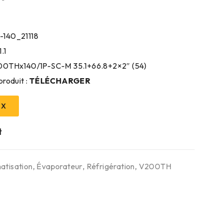
-140_21118
.1
200THx140/1P-SC-M 35.1+66.8+2×2″ (54)
produit :
TÉLÉCHARGER
IX
atisation
,
Évaporateur
,
Réfrigération
,
V200TH