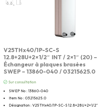
V25THx40/1P-SC-S
12.8+28U+2×1/2″ INT / 2×1″ (20) –
Échangeur à plaques brasées
SWEP – 13860-040 / 03215625.0
Sur consultation
SWEP No : 13860-040
Item No : 03215625.0
Désignation : V25THx40/1P-SC-S 12.8+28U+2×1/2″