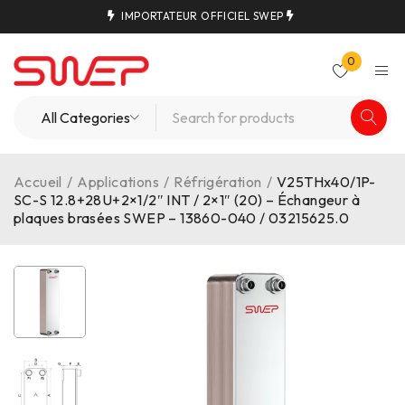
IMPORTATEUR OFFICIEL SWEP
0
Accueil
/
Applications
/
Réfrigération
/
V25THx40/1P-
SC-S 12.8+28U+2×1/2″ INT / 2×1″ (20) – Échangeur à
plaques brasées SWEP – 13860-040 / 03215625.0