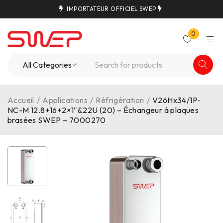
IMPORTATEUR OFFICIEL SWEP
0
Accueil
/
Applications
/
Réfrigération
/
V26Hx34/1P-
NC-M 12.8+16+2×1″&22U (20) – Échangeur à plaques
brasées SWEP – 7000270