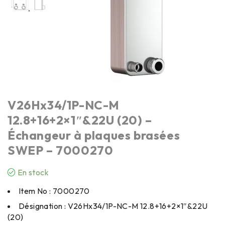
V26Hx34/1P-NC-M
12.8+16+2×1″&22U (20) –
Échangeur à plaques brasées
SWEP – 7000270
En stock
Item No : 7000270
Désignation : V26Hx34/1P-NC-M 12.8+16+2×1″&22U
(20)