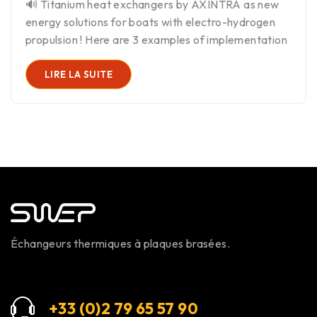
🔊 Titanium heat exchangers by AXINTRA as new
energy solutions for boats with electro-hydrogen
propulsion ! Here are 3 examples of implementation
LIRE LA SUITE
Échangeurs thermiques à plaques brasées.
+33 (0)2 79 65 57 9
0