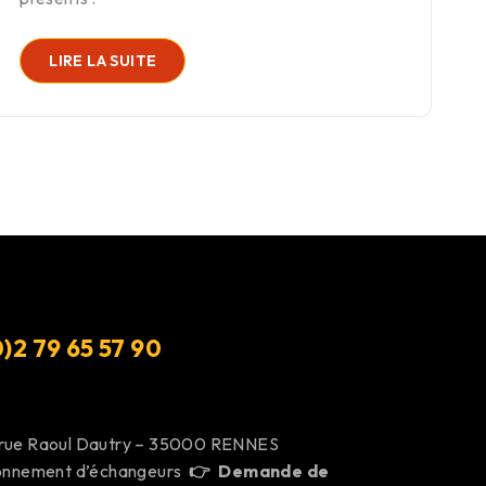
LIRE LA SUITE
)2 79 65 57 9
0
 rue Raoul Dautry – 35000 RENNES
ionnement d’échangeurs
👉
Demande de