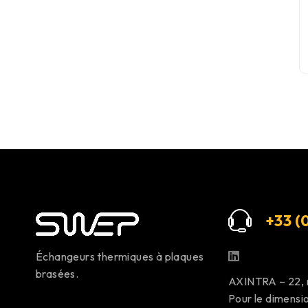
+33 (0
Échangeurs thermiques à plaques
brasées.
AXINTRA – 22,
Pour le dimens