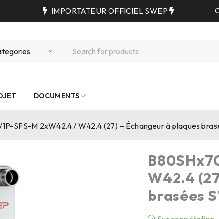
IMPORTATEUR OFFICIEL SWEP
C
OJET
DOCUMENTS
1P-SPS-M 2xW42.4 / W42.4 (27) – Échangeur à plaques bra
B80SHx70
W42.4 (27
brasées 
Sur consultation