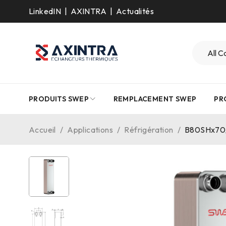
LinkedIN
|
AXINTRA
|
Actualités
PRODUITS SWEP
REMPLACEMENT SWEP
PR
Accueil
/
Applications
/
Réfrigération
/
B80SHx70/