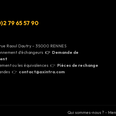
)2 79 65 57 9
0
 rue Raoul Dautry – 35000 RENNES
ionnement d’échangeurs
👉
Demande de
ent
cement ou les équivalences 👉
Pièces de rechange
mandes 👉
contact@axintra.com
Qui sommes-nous ?
-
Ment