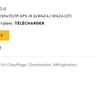
10.0
80SHx70/1P-SPS-M 2xW42.4 / W42.4 (27)
t plans :
TÉLÉCHARGER
IX
0SH
,
Chauffage
,
Climatisation
,
Réfrigération
,