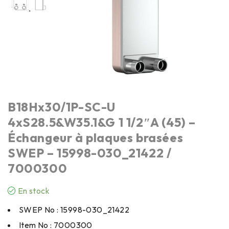
B18Hx30/1P-SC-U
4xS28.5&W35.1&G 1 1/2″A (45) –
Échangeur à plaques brasées
SWEP – 15998-030_21422 /
7000300
En stock
SWEP No : 15998-030_21422
Item No : 7000300