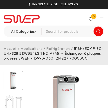
IMPORTATEUR OFFICIEL SWEP
0
Accueil
/
Applications
/
Réfrigération
/
B18Hx30/1P-SC-
U 4xS28.5&W35.1&G 1 1/2″A (45) – Échangeur à plaques
brasées SWEP – 15998-030_21422 / 7000300