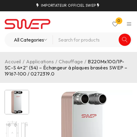
IMPORTATEUR OFFICIEL SWEP
0
Accueil
/
Applications
/
Chauffage
/
B220Mx100/1P-
SC-S 4×2″ (54) – Échangeur à plaques brasées SWEP –
19167-100 / 0272319.0