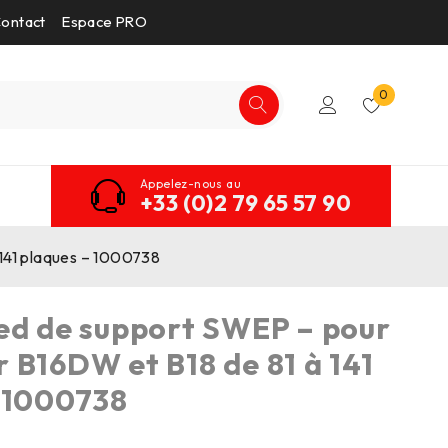
ontact
Espace PRO
0
Appelez-nous au
+33 (0)2 79 65 57 90
141 plaques – 1000738
ed de support SWEP – pour
 B16DW et B18 de 81 à 141
 1000738