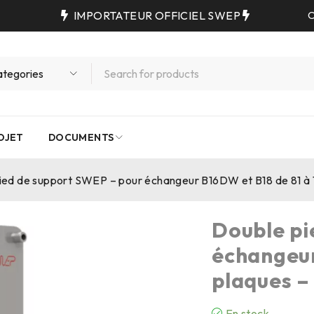
IMPORTATEUR OFFICIEL SWEP
C
OJET
DOCUMENTS
ied de support SWEP – pour échangeur B16DW et B18 de 81 à 
Double pi
échangeur
plaques –
En stock