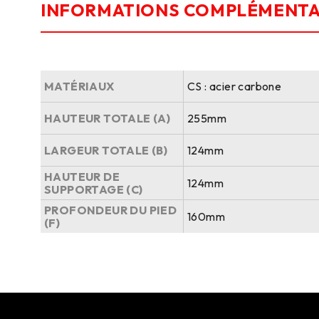
INFORMATIONS COMPLÉMENTA
MATÉRIAUX
CS : acier carbone
HAUTEUR TOTALE (A)
255mm
LARGEUR TOTALE (B)
124mm
HAUTEUR DE
124mm
SUPPORTAGE (C)
PROFONDEUR DU PIED
160mm
(F)