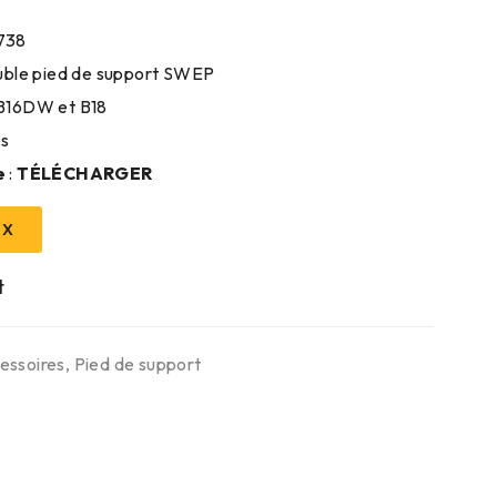
738
uble pied de support SWEP
B16DW et B18
es
e
:
TÉLÉCHARGER
IX
essoires
,
Pied de support